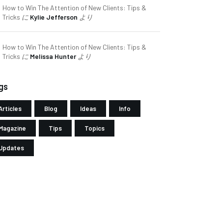
How to Win The Attention of New Clients: Tips &
Tricks
に
Kylie Jefferson
より
How to Win The Attention of New Clients: Tips &
Tricks
に
Melissa Hunter
より
gs
Articles
Blog
Ideas
Info
Magazine
Tips
Topics
Updates