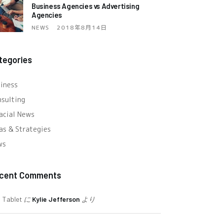
Business Agencies vs Advertising
Agencies
NEWS
2018年8月14日
tegories
iness
sulting
acial News
as & Strategies
ws
cent Comments
Tablet
に
Kylie Jefferson
より