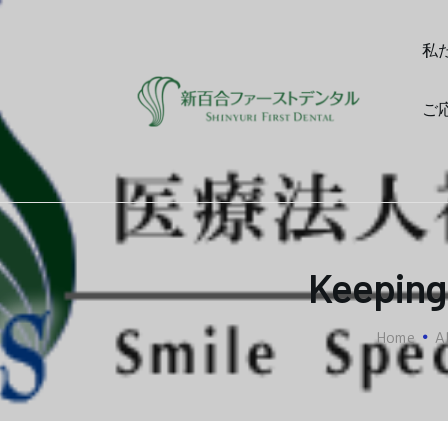
私
ご
Keeping 
Home
A