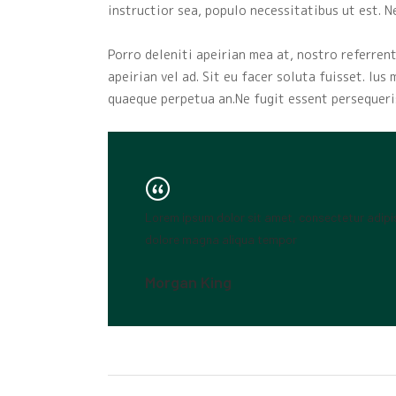
instructior sea, populo necessitatibus ut est. N
Porro deleniti apeirian mea at, nostro referrent
apeirian vel ad. Sit eu facer soluta fuisset. Ius
quaeque perpetua an.Ne fugit essent persequeris
Lorem ipsum dolor sit amet, consectetur adipis
dolore magna aliqua tempor
Morgan King