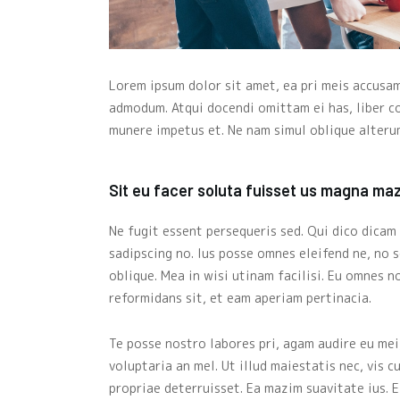
Lorem ipsum dolor sit amet, ea pri meis accusam.
admodum. Atqui docendi omittam ei has, liber co
munere impetus et. Ne nam simul oblique alterum
Sit eu facer soluta fuisset us magna ma
Ne fugit essent persequeris sed. Qui dico dicam
sadipscing no. Ius posse omnes eleifend ne, no 
oblique. Mea in wisi utinam facilisi. Eu omnes 
reformidans sit, et eam aperiam pertinacia.
Te posse nostro labores pri, agam audire eu me
voluptaria an mel. Ut illud maiestatis nec, vis c
propriae deterruisset. Ea mazim suavitate ius. E