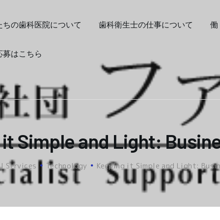
私たちの歯科医院について
たちの歯科医院について
歯科衛生士の仕事について
働
歯科衛生士の仕事について
働く職場について
応募はこちら
募集要項
ご応募はこちら
it Simple and Light: Busin
ll Services
Technology
Keeping it Simple and Light: Busi