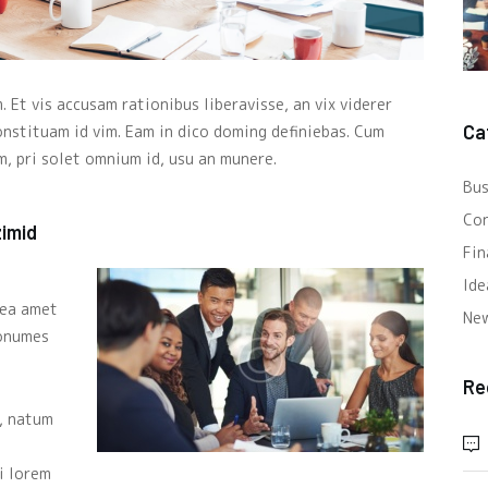
 Et vis accusam rationibus liberavisse, an vix viderer
Ca
nstituam id vim. Eam in dico doming definiebas. Cum
, pri solet omnium id, usu an munere.
Bus
Con
zimid
Fin
Ide
sea amet
Ne
nonumes
Re
i, natum
u
i lorem