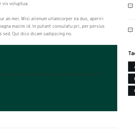
e vix voluptua.
ur an mei. Wisi alienum ullamcorper ea duo, aperiri
 magna mazim id. In putant consulatu pri, per persius
 sed. Qui dico dicam sadipscing no.
Ta
cing elit, sed do eiusmod tempor incididunt ut labore et