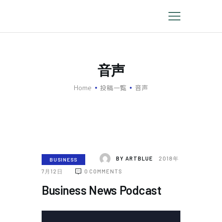
私たちの歯科医院について
音声
歯科衛生士の仕事について
Home
投稿一覧
音声
働く職場について
募集要項
ご応募はこちら
BY
ARTBLUE
2018年
BUSINESS
7月12日
0
COMMENTS
Business News Podcast