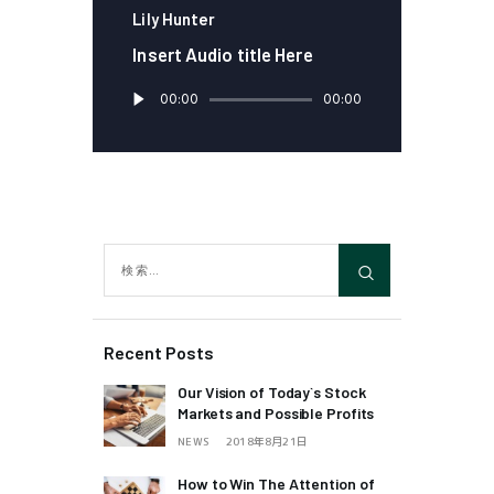
Lily Hunter
Insert Audio title Here
音
00:00
00:00
声
プ
レ
ー
ヤ
ー
Recent Posts
Our Vision of Today`s Stock
Markets and Possible Profits
NEWS
2018年8月21日
How to Win The Attention of