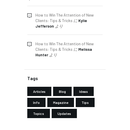
How to Win The Attention of New
Clients: Tips & Tricks
に
Kylie
Jefferson
より
How to Win The Attention of New
Clients: Tips & Tricks
に
Melissa
Hunter
より
Tags
Articles
Blog
Ideas
Info
Magazine
Tips
Topics
Updates